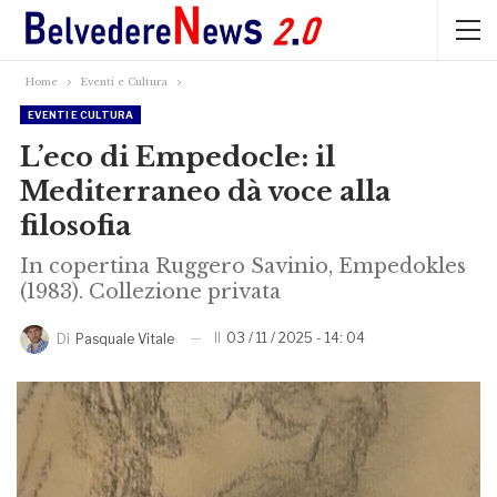
Home
Eventi e Cultura
EVENTI E CULTURA
L’eco di Empedocle: il
Mediterraneo dà voce alla
filosofia
In copertina Ruggero Savinio, Empedokles
(1983). Collezione privata
Il
03 / 11 / 2025 - 14: 04
Di
Pasquale Vitale