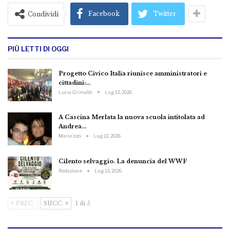
Facebook
Twitter
Condividi
PIÙ LETTI DI OGGI
Progetto Civico Italia riunisce amministratori e
cittadini:…
Lucia Grimaldi
Lug 13, 2026
A Cascina Merlata la nuova scuola intitolata ad
Andrea…
Mario Izzo
Lug 13, 2026
Cilento selvaggio. La denuncia del WWF
Redazione
Lug 13, 2026
PREC.
SUCC.
1 di 5