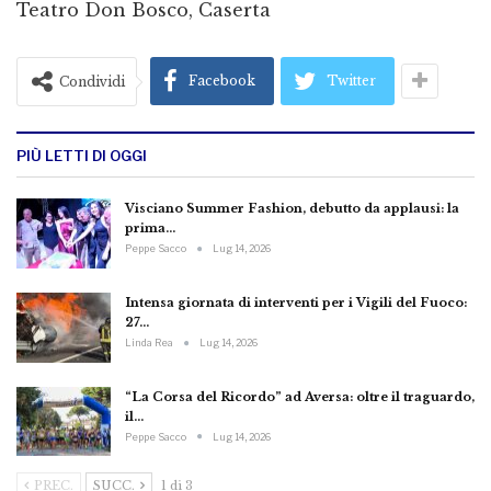
Teatro Don Bosco, Caserta
Facebook
Twitter
Condividi
PIÙ LETTI DI OGGI
Visciano Summer Fashion, debutto da applausi: la
prima…
Peppe Sacco
Lug 14, 2026
Intensa giornata di interventi per i Vigili del Fuoco:
27…
Linda Rea
Lug 14, 2026
“La Corsa del Ricordo” ad Aversa: oltre il traguardo,
il…
Peppe Sacco
Lug 14, 2026
PREC.
SUCC.
1 di 3