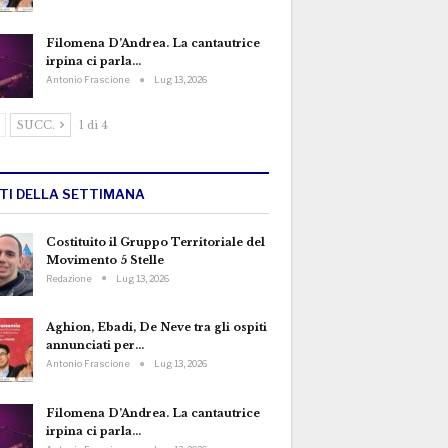
Filomena D’Andrea. La cantautrice
irpina ci parla…
Antonio Frascione
Lug 13, 2026
SUCC.
1 di 4
TTI DELLA SETTIMANA
Costituito il Gruppo Territoriale del
Movimento 5 Stelle
Redazione
Lug 13, 2026
Aghion, Ebadi, De Neve tra gli ospiti
annunciati per…
Antonio Frascione
Lug 13, 2026
Filomena D’Andrea. La cantautrice
irpina ci parla…