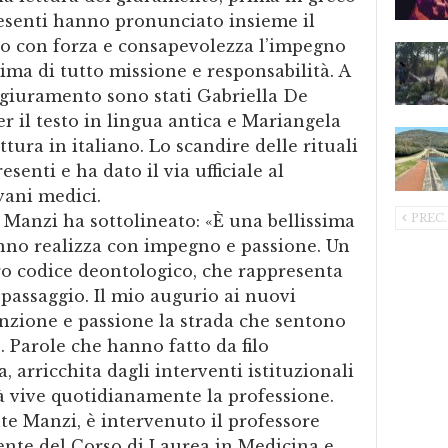
resenti hanno pronunciato insieme il
do con forza e consapevolezza l’impegno
ima di tutto missione e responsabilità. A
 giuramento sono stati Gabriella De
 il testo in lingua antica e Mariangela
tura in italiano. Lo scandire delle rituali
senti e ha dato il via ufficiale al
vani medici.
PREC.
 Manzi ha sottolineato: «È una bellissima
anno realizza con impegno e passione. Un
tro codice deontologico, che rappresenta
ssaggio. Il mio augurio ai nuovi
inzione e passione la strada che sentono
». Parole che hanno fatto da filo
, arricchita dagli interventi istituzionali
ià vive quotidianamente la professione.
te Manzi, è intervenuto il professore
ente del Corso di Laurea in Medicina e