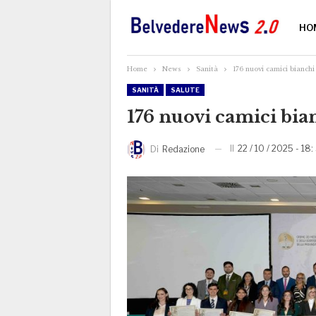
HO
Home
News
Sanità
176 nuovi camici bianchi
SANITÀ
SALUTE
176 nuovi camici bian
Il
22 / 10 / 2025 - 18:
Di
Redazione