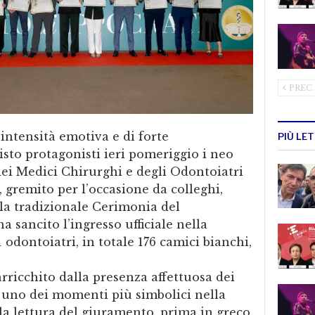
PREC.
intensità emotiva e di forte
PIÙ LE
isto protagonisti ieri pomeriggio i neo
 dei Medici Chirurghi e degli Odontoiatri
, gremito per l’occasione da colleghi,
a la tradizionale Cerimonia del
 sancito l’ingresso ufficiale nella
 odontoiatri, in totale 176 camici bianchi,
rricchito dalla presenza affettuosa dei
 a uno dei momenti più simbolici nella
la lettura del giuramento, prima in greco