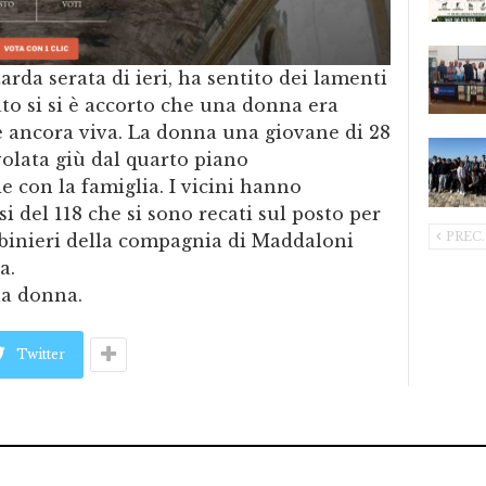
arda serata di ieri, ha sentito dei lamenti
ato si si è accorto che una donna era
e ancora viva. La donna una giovane di 28
olata giù dal quarto piano
e con la famiglia. I vicini hanno
i del 118 che si sono recati sul posto per
PREC.
rabinieri della compagnia di Maddaloni
a.
la donna.
Twitter