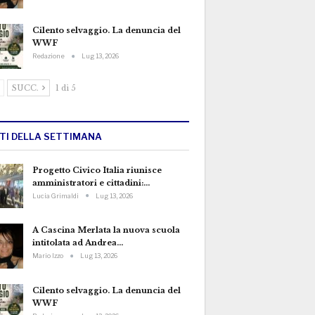
Cilento selvaggio. La denuncia del
WWF
Redazione
Lug 13, 2026
SUCC.
1 di 5
TTI DELLA SETTIMANA
Progetto Civico Italia riunisce
amministratori e cittadini:…
Lucia Grimaldi
Lug 13, 2026
A Cascina Merlata la nuova scuola
intitolata ad Andrea…
Mario Izzo
Lug 13, 2026
Cilento selvaggio. La denuncia del
WWF