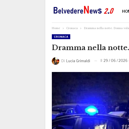
HO
Home
Cronaca
Dramma nella notte. Donna vola
CRONACA
Dramma nella notte.
Il
29 / 06 / 2026 -
Di
Lucia Grimaldi