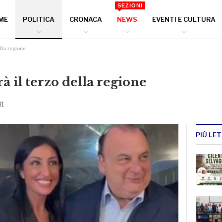
SEZIONI
ME
POLITICA
CRONACA
NEWS
EVENTI E CULTURA
lla regione
à il terzo della regione
41
PIÙ LET