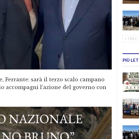
PREC.
PIÙ LE
, Ferrante: sarà il terzo scalo campano
torio accompagni l’azione del governo con