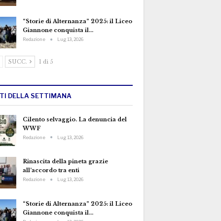
“Storie di Alternanza” 2025: il Liceo
Giannone conquista il…
Redazione
Lug 13, 2026
SUCC.
1 di 5
TTI DELLA SETTIMANA
Cilento selvaggio. La denuncia del
WWF
Redazione
Lug 13, 2026
Rinascita della pineta grazie
all’accordo tra enti
Redazione
Lug 13, 2026
“Storie di Alternanza” 2025: il Liceo
Giannone conquista il…