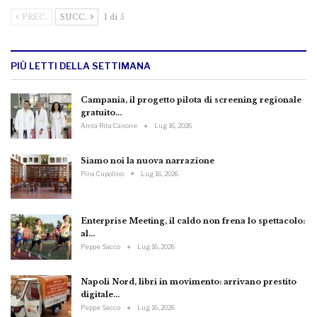
PREC.
SUCC.
1 di 5
PIÙ LETTI DELLA SETTIMANA
Campania, il progetto pilota di screening regionale
gratuito…
Anna Rita Canone
Lug 16, 2026
Siamo noi la nuova narrazione
Pina Cupolino
Lug 16, 2026
Enterprise Meeting, il caldo non frena lo spettacolo:
al…
Peppe Sacco
Lug 16, 2026
Napoli Nord, libri in movimento: arrivano prestito
digitale…
Peppe Sacco
Lug 16, 2026