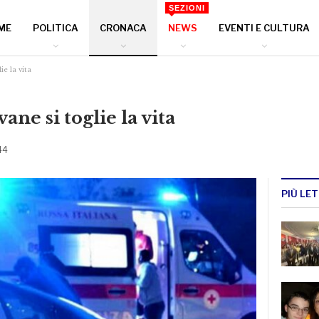
SEZIONI
ME
POLITICA
CRONACA
NEWS
EVENTI E CULTURA
ie la vita
vane si toglie la vita
44
PIÙ LET