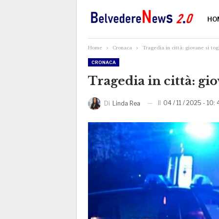
HO
Home
Cronaca
Tragedia in città: giovane si togl
CRONACA
Tragedia in città: gio
Il
04 / 11 / 2025 - 10: 
Di
Linda Rea