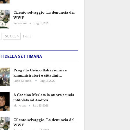
Cilento selvaggio. La denuncia del
WWF
Redazione
Lug 13, 2026
SUCC.
1 di 5
TTI DELLA SETTIMANA
Progetto Civico Italia riunisce
amministratori e cittadini:…
Lucia Grimaldi
Lug 13, 2026
A Cascina Merlata la nuova scuola
intitolata ad Andrea…
Mario Izzo
Lug 13, 2026
Cilento selvaggio. La denuncia del
WWF