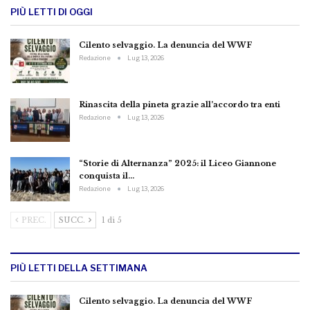
PIÙ LETTI DI OGGI
Cilento selvaggio. La denuncia del WWF
Redazione
Lug 13, 2026
Rinascita della pineta grazie all’accordo tra enti
Redazione
Lug 13, 2026
“Storie di Alternanza” 2025: il Liceo Giannone
conquista il…
Redazione
Lug 13, 2026
PREC.
SUCC.
1 di 5
PIÙ LETTI DELLA SETTIMANA
Cilento selvaggio. La denuncia del WWF