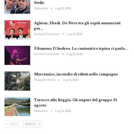
Stelle
Redazione
Lug 13, 2026
Aghion, Ebadi, De Neve tra gli ospiti annunciati
per…
Antonio Frascione
Lug 13, 2026
Filomena D’Andrea. La cantautrice irpina ci parla…
Antonio Frascione
Lug 13, 2026
Marcianise, incendio di rifiuti nelle campagne
Pasquale Vitale
Lug 13, 2026
Tarasco alla Reggia. Gli auguri del gruppo 31
agosto
Redazione
Lug 13, 2026
PREC.
SUCC.