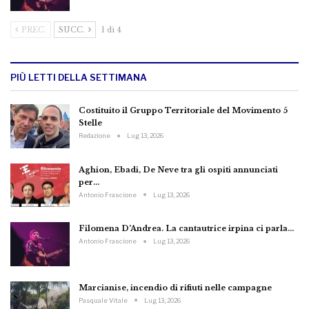
PREC.
SUCC.
1 di 4
PIÙ LETTI DELLA SETTIMANA
Costituito il Gruppo Territoriale del Movimento 5
Stelle
Redazione
Lug 13, 2026
Aghion, Ebadi, De Neve tra gli ospiti annunciati
per…
Antonio Frascione
Lug 13, 2026
Filomena D’Andrea. La cantautrice irpina ci parla…
Antonio Frascione
Lug 13, 2026
Marcianise, incendio di rifiuti nelle campagne
Pasquale Vitale
Lug 13, 2026