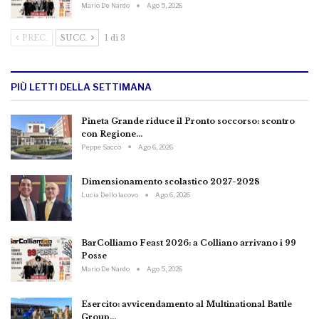
Mario De Nardo
Ago 5, 2026
PREC.
SUCC.
1 di 3
PIÙ LETTI DELLA SETTIMANA
Pineta Grande riduce il Pronto soccorso: scontro
con Regione…
Peppe Sacco
Ago 6, 2026
Dimensionamento scolastico 2027-2028
Lucia Dello Iacovo
Ago 6, 2026
BarColliamo Feast 2026: a Colliano arrivano i 99
Posse
Mario De Nardo
Ago 5, 2026
Esercito: avvicendamento al Multinational Battle
Group…