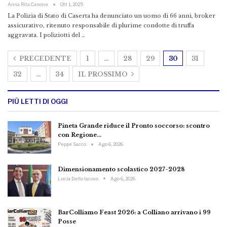
Anna Rita Canone
Ott 1, 2025
La Polizia di Stato di Caserta ha denunciato un uomo di 66 anni, broker
assicurativo, ritenuto responsabile di plurime condotte di truffa
aggravata. I poliziotti del …
PRECEDENTE
1
…
28
29
30
31
32
…
34
IL PROSSIMO
PIÙ LETTI DI OGGI
Pineta Grande riduce il Pronto soccorso: scontro
con Regione…
Peppe Sacco
Ago 6, 2026
Dimensionamento scolastico 2027-2028
Lucia Dello Iacovo
Ago 6, 2026
BarColliamo Feast 2026: a Colliano arrivano i 99
Posse