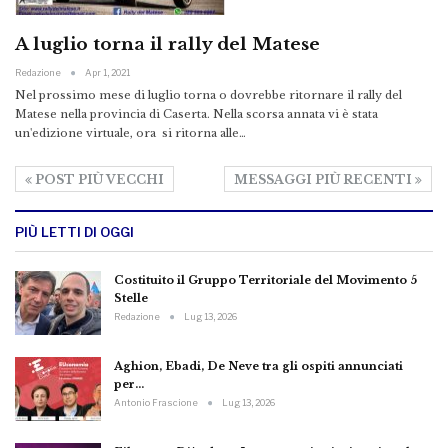
A luglio torna il rally del Matese
Redazione
Apr 1, 2021
Nel prossimo mese di luglio torna o dovrebbe ritornare il rally del
Matese nella provincia di Caserta. Nella scorsa annata vi è stata
un'edizione virtuale, ora si ritorna alle…
POST PIÙ VECCHI
MESSAGGI PIÙ RECENTI
PIÙ LETTI DI OGGI
Costituito il Gruppo Territoriale del Movimento 5
Stelle
Redazione
Lug 13, 2026
Aghion, Ebadi, De Neve tra gli ospiti annunciati
per…
Antonio Frascione
Lug 13, 2026