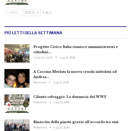
PREC.
SUCC.
1 di 5
PIÙ LETTI DELLA SETTIMANA
Progetto Civico Italia riunisce amministratori e
cittadini:…
Lucia Grimaldi
Lug 13, 2026
A Cascina Merlata la nuova scuola intitolata ad
Andrea…
Mario Izzo
Lug 13, 2026
Cilento selvaggio. La denuncia del WWF
Redazione
Lug 13, 2026
Rinascita della pineta grazie all’accordo tra enti
Redazione
Lug 13, 2026