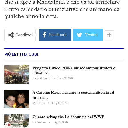
che si apre a Maddaloni, e che va ad arricchire
il fitto calendario di iniziative che animano da
qualche anno la città.
Facebook
Twitter
Condividi
PIÙ LETTI DI OGGI
Progetto Civico Italia riunisce amministratori e
cittadini:…
Lucia Grimaldi
Lug 13, 2026
A Cascina Merlata la nuova scuola intitolata ad
Andrea…
Mario Izzo
Lug 13, 2026
Cilento selvaggio. La denuncia del WWF
Redazione
Lug 13, 2026