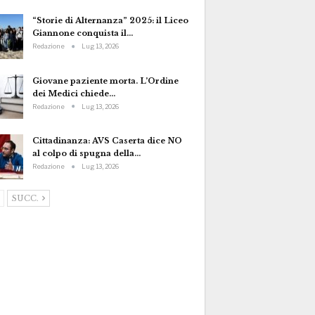
“Storie di Alternanza” 2025: il Liceo
Giannone conquista il…
Redazione
Lug 13, 2026
Giovane paziente morta. L’Ordine
dei Medici chiede…
Redazione
Lug 13, 2026
Cittadinanza: AVS Caserta dice NO
al colpo di spugna della…
Redazione
Lug 13, 2026
SUCC.