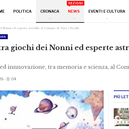
SEZIONI
ME
POLITICA
CRONACA
NEWS
EVENTI E CULTURA
i Nonni ed esperte astrofile al Comune di Tora e Piccilli.
TURA
ra giochi dei Nonni ed esperte ast
ed innnovazione, tra memoria e scienza, al Comun
26 - 11: 04
PIÙ LET