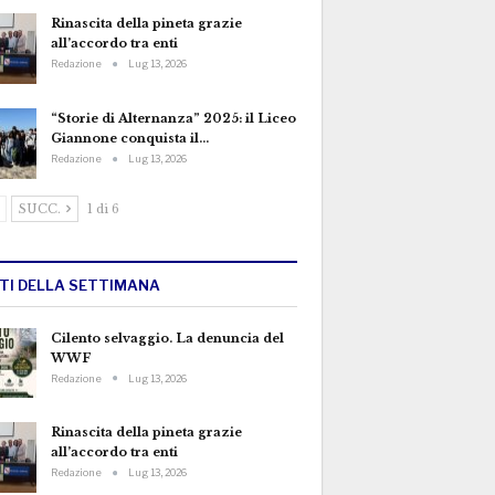
Rinascita della pineta grazie
all’accordo tra enti
Redazione
Lug 13, 2026
“Storie di Alternanza” 2025: il Liceo
Giannone conquista il…
Redazione
Lug 13, 2026
SUCC.
1 di 6
TTI DELLA SETTIMANA
Cilento selvaggio. La denuncia del
WWF
Redazione
Lug 13, 2026
Rinascita della pineta grazie
all’accordo tra enti
Redazione
Lug 13, 2026