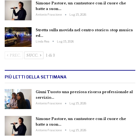
Simone Pastore, un cantautore con il cuore che
batte a suon…
Antonio Frascione
Lug 15, 2026
Stretta sulla movida nel centro storico: stop musica
ed…
Linda Rea
Lug 15, 2026
PREC.
SUCC.
1 di 3
PIÙ LETTI DELLA SETTIMANA
Giuni Tuosto una preziosa risorsa professionale al
servizio…
Antonio Frascione
Lug 15, 2026
Simone Pastore, un cantautore con il cuore che
batte a suon…
Antonio Frascione
Lug 15, 2026