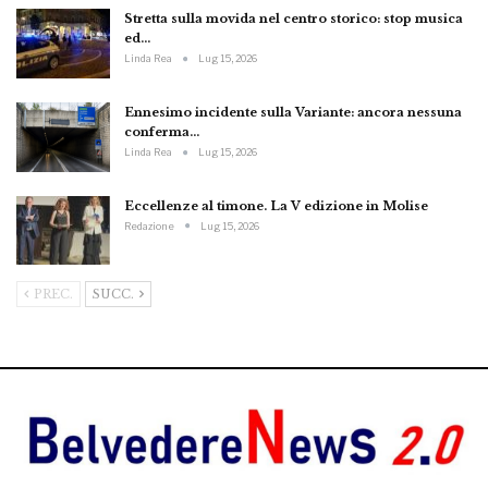
Stretta sulla movida nel centro storico: stop musica
ed…
Linda Rea
Lug 15, 2026
Ennesimo incidente sulla Variante: ancora nessuna
conferma…
Linda Rea
Lug 15, 2026
Eccellenze al timone. La V edizione in Molise
Redazione
Lug 15, 2026
PREC.
SUCC.