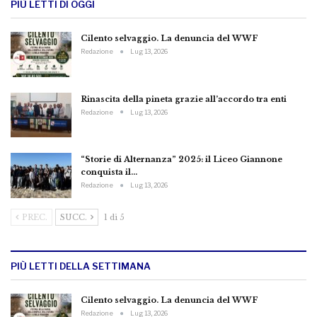
PIÙ LETTI DI OGGI
Cilento selvaggio. La denuncia del WWF
Redazione
Lug 13, 2026
Rinascita della pineta grazie all’accordo tra enti
Redazione
Lug 13, 2026
“Storie di Alternanza” 2025: il Liceo Giannone
conquista il…
Redazione
Lug 13, 2026
PREC.
SUCC.
1 di 5
PIÙ LETTI DELLA SETTIMANA
Cilento selvaggio. La denuncia del WWF
Redazione
Lug 13, 2026