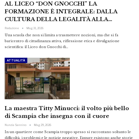
AL LICEO “DON GNOCCHI” LA
FORMAZIONE È INTEGRALE: DALLA
CULTURA DELLA LEGALITÀ ALLA…
Redazione
Mag 31, 2026
Una scuola che non si limita a trasmettere nozioni, ma che si fa
baricentro di cittadinanza attiva, riflessione etica e divulgazione
scientifica: il Liceo don Gnocchi di…
ATTUALITÀ
La maestra Titty Minucci: il volto più bello
di Scampia che insegna con il cuore
Nunzia Sannino
Mag 29, 2026
In un quartiere come Scampia troppo spesso si raccontano soltanto le
difficoltà, i problemi e le notizie negative. Eppure esistono anche storie