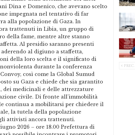
taliani Dina e Domenico, che avevano scelto
one impegnata nel tentativo di far
rra alla popolazione di Gaza. In
cora trattenuti in Libia, un gruppo di
ro della fame, mentre altre stanno
ffetta. Al presidio saranno presenti
derendo al digiuno a staffetta,
ni della loro scelta e il significato di
PREC.
 nonviolenta durante la conferenza
 Convoy, così come la Global Sumud
posto su Gaza e chiede che sia garantito
i, dei medicinali e delle attrezzature
azione civile. Di fronte all’immobilità
vile continua a mobilitarsi per chiedere il
nale, la tutela della popolazione
li attivisti ancora trattenuti.
ugno 2026 – ore 18.00 Prefettura di
 sarà possibile incontrare i promotori