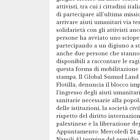
attivisti, tra cui i cittadini i
di partecipare all’ultima missi
arrivare aiuti umanitari via te
solidarietà con gli attivisti an
persone ha avviato uno sciope
partecipando a un digiuno a sta
anche due persone che stanno a
disponibili a raccontare le ragio
questa forma di mobilitazione
stampa. Il Global Sumud Land
Flotilla, denuncia il blocco im
l’ingresso degli aiuti umanitar
sanitarie necessarie alla popol
delle istituzioni, la società ci
rispetto del diritto internazio
palestinese e la liberazione deg
Appuntamento: Mercoledì 24 gi
Napoli Al termine del presidio