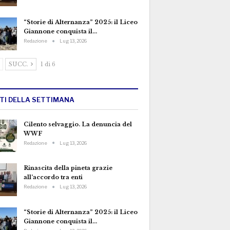
“Storie di Alternanza” 2025: il Liceo
Giannone conquista il…
Redazione
Lug 13, 2026
SUCC.
1 di 6
TTI DELLA SETTIMANA
Cilento selvaggio. La denuncia del
WWF
Redazione
Lug 13, 2026
Rinascita della pineta grazie
all’accordo tra enti
Redazione
Lug 13, 2026
“Storie di Alternanza” 2025: il Liceo
Giannone conquista il…