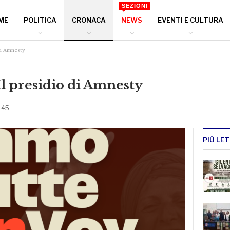
SEZIONI
ME
POLITICA
CRONACA
NEWS
EVENTI E CULTURA
di Amnesty
Il presidio di Amnesty
: 45
PIÙ LET