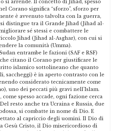
o si arrende. Il concetto di Jihad, spesso
nel Corano significa “sforzo”, sforzo per
mente è avvenuto talvolta con la guerra,
i distingue tra il Grande Jihad (Jihad al-
 migliorare sé stessi e combattere le
iccolo Jihad (Jihad al-Asghar), con cui si
ifendere la comunità (Umma).
 Sudan entrambe le fazioni (SAF e RSF)
e citano il Corano per giustificare le
diritto islamico sottolineano che quanto
ili, saccheggi) è in aperto contrasto con le
 venendo considerato tecnicamente come
), uno dei peccati più gravi nell’Islam.
e, come spesso accade, ogni fazione cerca
 Del resto anche tra Ucraina e Russia, due
todossa, si combatte in nome di Dio. E
ttato al capriccio degli uomini. Il Dio di
a Gesù Cristo, il Dio misericordioso di