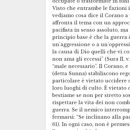
occupate o trasformate in basi 
Visto che entrambe le fazioni 
vediamo cosa dice il Corano a p
affronta il tema con un appro
pacifista in senso assoluto, ma
principio base è che la guerra
un’aggressione o a un’oppressi
la causa di Dio quelli che vi 
non ama gli eccessi” (Sura II, 
“male necessario”. Il Corano, e
(detta Sunna) stabiliscono regol
particolare è vietato uccidere
loro luoghi di culto. È vietato 
bestiame se non per stretto so
rispettare la vita dei non comb
guerra. Se il nemico interrompe
fermarsi: “Se inclinano alla pac
61). In ogni caso, non è perme