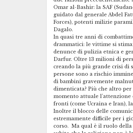
Omar al-Bashir: la SAF (Sudane
guidato dal generale Abdel Fa
Forces), potenti milizie para
Dagalo.
In quasi tre anni di combattime
drammatici: le vittime si stim
denunce di pulizia etnica e ge
Darfur. Oltre 13 milioni di pe
creando la più grande crisi di 
persone sono a rischio imminen
di bambini gravemente malnutr
dimenticata? Più che altro per f
momento attuale l’attenzione d
fronti (come Ucraina e Iran), 
Inoltre il blocco delle comuni
estremamente difficile per i gi
corso. Ma qual è il ruolo dell