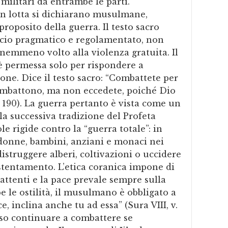
militari da entrambe le parti.
in lotta si dichiarano musulmane,
roposito della guerra. Il testo sacro
ccio pragmatico e regolamentato, non
 nemmeno volto alla violenza gratuita. Il
 è permessa solo per rispondere a
one. Dice il testo sacro: “Combattete per
combattono, ma non eccedete, poiché Dio
v. 190). La guerra pertanto è vista come un
 la successiva tradizione del Profeta
e rigide contro la “guerra totale”: in
 donne, bambini, anziani e monaci nei
distruggere alberi, coltivazioni o uccidere
stentamento. L’etica coranica impone di
attenti e la pace prevale sempre sulla
 le ostilità, il musulmano è obbligato a
e, inclina anche tu ad essa” (Sura VIII, v.
sso continuare a combattere se