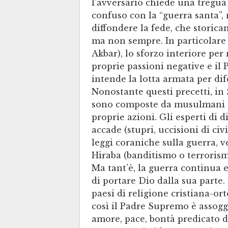
l’avversario chiede una tregua 
confuso con la “guerra santa”, 
diffondere la fede, che storica
ma non sempre. In particolare s
Akbar), lo sforzo interiore per
proprie passioni negative e il P
intende la lotta armata per d
Nonostante questi precetti, in
sono composte da musulmani ch
proprie azioni. Gli esperti di 
accade (stupri, uccisioni di civ
leggi coraniche sulla guerra,
Hiraba (banditismo o terrorismo
Ma tant’è, la guerra continua 
di portare Dio dalla sua parte.
paesi di religione cristiana-or
così il Padre Supremo è assogge
amore, pace, bontà predicato d