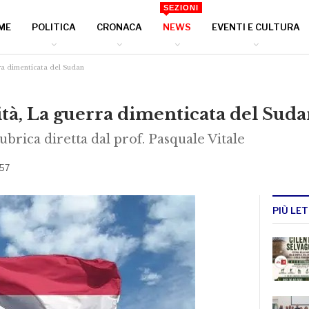
SEZIONI
ME
POLITICA
CRONACA
NEWS
EVENTI E CULTURA
erra dimenticata del Sudan
lità, La guerra dimenticata del Sud
ubrica diretta dal prof. Pasquale Vitale
 57
PIÙ LET