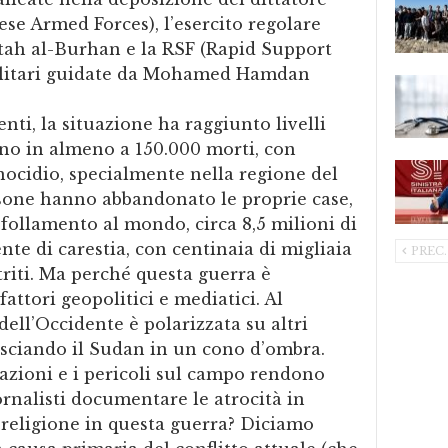
se Armed Forces), l’esercito regolare
ttah al-Burhan e la RSF (Rapid Support
militari guidate da Mohamed Hamdan
nti, la situazione ha raggiunto livelli
ano in almeno a 150.000 morti, con
nocidio, specialmente nella regione del
rsone hanno abbandonato le proprie case,
sfollamento al mondo, circa 8,5 milioni di
te di carestia, con centinaia di migliaia
PREC.
iti. Ma perché questa guerra è
attori geopolitici e mediatici. Al
ell’Occidente è polarizzata su altri
lasciando il Sudan in un cono d’ombra.
cazioni e i pericoli sul campo rendono
ornalisti documentare le atrocità in
a religione in questa guerra? Diciamo