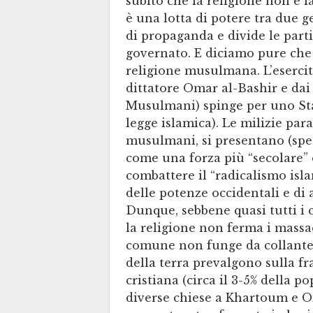
subito che la religione non è l
è una lotta di potere tra due 
di propaganda e divide le part
governato. E diciamo pure che 
religione musulmana. L’esercito
dittatore Omar al-Bashir e dai 
Musulmani) spinge per uno Stat
legge islamica). Le milizie par
musulmani, si presentano (spe
come una forza più “secolare” 
combattere il “radicalismo isla
delle potenze occidentali e di a
Dunque, sebbene quasi tutti i
la religione non ferma i massacr
comune non funge da collante, p
della terra prevalgono sulla fr
cristiana (circa il 3-5% della po
diverse chiese a Khartoum e 