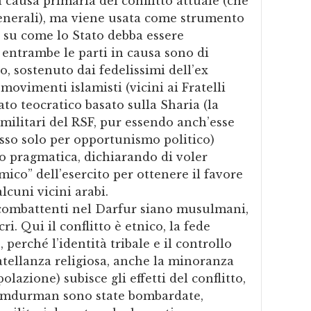
a causa primaria del conflitto attuale (che
generali), ma viene usata come strumento
i su come lo Stato debba essere
entrambe le parti in causa sono di
, sostenuto dai fedelissimi dell’ex
movimenti islamisti (vicini ai Fratelli
o teocratico basato sulla Sharia (la
amilitari del RSF, pur essendo anch’esse
sso solo per opportunismo politico)
o pragmatica, dichiarando di voler
mico” dell’esercito per ottenere il favore
lcuni vicini arabi.
 combattenti nel Darfur siano musulmani,
i. Qui il conflitto è etnico, la fede
erché l’identità tribale e il controllo
atellanza religiosa, anche la minoranza
polazione) subisce gli effetti del conflitto,
Omdurman sono state bombardate,