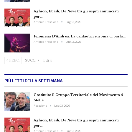
Aghion, Ebadi, De Neve tra gli ospiti annunciati
per…
Antonio Frascione
Lug 13, 2026
Filomena D’Andrea. La cantautrice irpina ci parla…
Antonio Frascione
Lug 13, 2026
PREC.
SUCC.
1 di 4
PIÙ LETTI DELLA SETTIMANA
Costituito il Gruppo Territoriale del Movimento 5
Stelle
Redazione
Lug 13, 2026
Aghion, Ebadi, De Neve tra gli ospiti annunciati
per…
Antonio Frascione
Lug 13, 2026