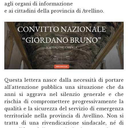
agli organi di informazione
e ai cittadini della provincia di Avellino.
Questa lettera nasce dalla necessità di portare all’attenzione pubblica una situazione che da anni si aggrava nel silenzio generale e che rischia di compromettere progressivamente la qualità e la sicurezza del servizio di emergenza territoriale nella provincia di Avellino. Non si tratta di una rivendicazione sindacale, né di una difesa delle associazioni convenzionate, ma di una riflessione sul futuro del 118 irpino e sulla capacità del sistema di continuare a garantire ai cittadini un soccorso realmente efficace, competente e sicuro. Nella provincia di Avellino operano circa trenta postazioni 118. Quindici di esse sono nate come medicalizzate, con equipaggio composto da autista soccorritore, infermiere e medico, mentre le restanti quindici sono postazioni di soccorso di base. La realtà operativa, tuttavia, è ormai molto diversa da quella prevista sulla carta: nelle postazioni originariamente medicalizzate, per una parte consistente dei turni, spesso superiore alla metà, il medico non è presente e la gestione sanitaria dell’intervento è affidata all’infermiere. È necessario chiarire subito un punto, per evitare qualsiasi interpretazione distorta: la leadership infermieristica non rappresenta di per sé una criticità, né può essere considerata inferiore a quella medica. Gli infermieri dell’emergenza territoriale hanno dimostrato negli anni autonomia, competenza clinica, capacità decisionale e senso di responsabilità, diventando spesso il vero punto di riferimento sanitario del soccorso extraospedaliero. Il problema non è quindi che l’infermiere operi senza il medico; il problema è che sempre più frequentemente a ricoprire questo ruolo siano professionisti con pochissima esperienza lavorativa, inseriti in un contesto ad altissima complessità senza che il sistema riesca più a garantire un adeguato trasferimento di competenze da parte di personale esperto e stabile. Le associazioni convenzionate sono costrette a reperire continuamente nuovi infermieri, spesso neolaureati, da inserire in lunghi percorsi di affiancamento. Sempre più spesso, però, questi professionisti vengono formati da colleghi che sono a loro volta entrati nel servizio da poco tempo. Si sta così creando una catena nella quale l’esperienza complessiva si riduce progressivamente, mentre aumentano le responsabilità operative. Un infermiere appena formato può trovarsi in breve tempo a rappresentare l’unica figura sanitaria a bordo di un’ambulanza, chiamato a valutare pazienti critici, applicare protocolli, assumere decisioni tempestive e operare in contesti difficili, lontani dagli ospedali e senza il supporto diretto di un medico. L’emergenza territoriale non può essere appresa soltanto attraverso la laurea, i corsi obbligatori o poche settimane di affiancamento. Richiede esperienza sul campo, capacità di leggere rapidamente situazioni complesse, conoscenza del territorio, padronanza degli strumenti, lucidità decisionale e consapevolezza dei propri margini di autonomia e responsabilità. Sono competenze che si costruiscono nel tempo e che dovrebbero essere conservate all’interno del servizio. Oggi, invece, il sistema sembra funzionare secondo un continuo ricambio: si reclutano nuovi infermieri, li si affianca, li si forma e, quando iniziano ad acquisire esperienza, questi lasciano il servizio per opportunità lavorative più stabili, più tutelate e spesso meglio retribuite. Il ciclo ricomincia così senza interruzione, dodici mesi l’anno. Le associazioni sono costrette a cercare continuamente nuovo personale da affiancare, mentre diventa sempre più difficile costruire equipaggi stabili, consolidare le competenze e creare una vera cultura professionale dell’emergenza territoriale. Formalmente le ambulanze continuano ad uscire e nessuna postazione resta scoperta di infermiere, ma ciò avviene soltanto grazie al ricorso massiccio ai libero-professionisti e agli straordinari dei dipendenti. Il servizio viene quindi mantenuto in equilibrio attraverso soluzioni emergenziali e disponibilità individuali, non attraverso una programmazione strutturale del personale. Se il sistema dovesse basarsi esclusivamente su infermieri dipendenti, senza il contributo di chi opera in regime di libera professione, che garantisce un numero di ore superiore a quello del personale assunto, emergerebbe con chiarezza una carenza stimabile in almeno due infermieri per ciascuna postazione. Non si tratta pertanto di una difficoltà occasionale, ma di una fragilità strutturale che viene quotidianamente nascosta dal sacrificio dei professionisti. E la situazione è destinata solo a peggiorare. Le cause di questa situazione sono note. Le associazioni convenzionate non sono in grado di competere con le aziende sanitarie pubbliche né sul piano economico, né su quello della stabilità contrattuale, né su quello delle prospettive professionali. Un contratto legato a una convenzione quinquennale non può offrire le stesse garanzie di un’assunzione pubblica. Allo stesso modo, il livello retributivo, le tutele, i percorsi di carriera e la percezione di sicurezza lavorativa risultano inevitabilmente meno attrattivi rispetto a quelli garantiti dalle aziende sanitarie. Negli ultimi anni, ma in modo particolare nelle ultime settimane, inoltre, le numerose assunzioni effettuate negli ospedali, nelle case e ospedali di comunità e negli altri servizi territoriali hanno progressivamente prosciugato il bacino di infermieri disponibili. È certamente comprensibile che le aziende pubbliche assumano personale per rafforzare i propri servizi, ma non si può ignorare la contraddizione di fondo: la stessa ASL che è titolare del servizio 118 affida la gestione delle postazioni alle associazioni convenzionate e, nello stesso tempo, assume gli infermieri che quelle associazioni hanno formato e sui quali avevano costruito la continuità del servizio. In questo modo, la responsabilità di mantenere l’infermiere a bordo dell’ambulanza resta formalmente a carico dell’associazione, mentre l’azienda pubblica continua ad attingere al medesimo bacino professionale senza farsi realmente carico delle conseguenze sul sistema di emergenza territoriale. Il problema viene quindi trasferito, non risolto. Si riempiono altri servizi, ma si svuota il 118, lasciando che siano le associazioni a fronteggiare da sole una carenza che, in realtà, è prodotta anche dalle politiche di reclutamento della stessa sanità pubblica. Neppure le associazioni possono però limitarsi a lamentare la mancanza di infermieri. Da anni conoscono le criticità del sistema, almeno dal periodo del Covid-19, ma raramente hanno assunto una posizione pubblica chiara e condivisa. Hanno continuato a garantire i turni attraverso straordinari, collaborazioni libero professionali e continui nuovi inserimenti, senza mettere realmente in discussione un modello che mostra ormai tutti i suoi limiti. È legittimo chiedersi se questo silenzio dipenda soltanto dalla volontà di garantire il servizio o se, in alcuni casi, siano entrati in gioco anche interessi organizzativi ed economici. Il ruolo delle associazioni di volontariato nel sistema 118 merita rispetto, ma non può diventare un alibi per rinunciare a una governance sanitaria pubblica. Non è accettabile che la selezione, la gestione e la permanenza dell’ultima figura sanitaria stabilmente presente sulle ambulanze siano affidate a organizzazioni che, soprattutto nei piccoli centri, possono essere guidate da persone prive di qualsiasi competenza sanitaria, gestionale o conoscenza dell’emergenza territoriale. La buona volontà, il radicamento nel territorio e l’impegno volontaristico non possono sostituire la responsabilità istituzionale, la programmazione professionale e la competenza tecnica. Se l’infermiere è ormai, nella maggior parte dei turni, l’unico professionista sanitario presente sui mezzi di soccorso avanzato, deve essere direttamente inserito nell’organizzazione pubblica titolare del servizio. Deve essere dipendente dell’ASL, selezionato secondo criteri uniformi, formato attraverso percorsi strutturati, aggiornato costantemente e valorizzato per le competenze e le responsabilità esercitate. Non è più sostenibile che una funzione così essenziale venga affidata a rapporti di lavoro frammentati, a convenzioni temporanee o a organizzazioni esterne che non possono garantire la stessa stabilità, uniformità e continuità professionale. Il punto non è sottrarre valore alla leadership infermieristica, ma proteggerla. Un infermiere esperto, formato e stabilmente inserito nel sistema rappresenta una risorsa straordinaria per l’emergenza territoriale. Un sistema che, invece, costringe continuamente professionisti inesperti a entrare, formarsi rapidamente e assumersi responsabilità crescenti, per poi perderli poco dopo, sta progressivamente abbassando la qualità complessiva del servizio. Quando un’organizzazione perde i professionisti più esperti e li sostituisce continuamente con personale da formare, non sta affrontando soltanto una carenza numerica. Sta perdendo memoria professionale, competenze consolidate, capacità di gestire l’imprevisto e possibilità di trasmettere esperienza alle nuove generazioni. In emergenza-urgenza, tutto questo non rappresenta un semplice problema organizzativo: è un problema di sicurezza per il cittadino e per gli stessi operatori. Per queste ragioni è necessario aprire un confronto serio e pubblico sul futuro del 118 irpino. L’ASL di Avellino e la Regione Campania devono assumersi la responsabilità di ripensare l’attuale modello, partendo dall’internalizzazione del personale infermieristico, dalla definizione di organici adeguati, dalla stabilizzazione dei professionisti già esperti e dalla costruzione di percorsi formativi realmente strutturati. Le associazioni convenzionate, dal canto loro, devono smettere di limitarsi a tamponare le difficoltà e avere il coraggio di denunciare con chiarezza ciò che non è più sostenibile. Continuare a mantenere formalmente operative le postazioni non significa garant