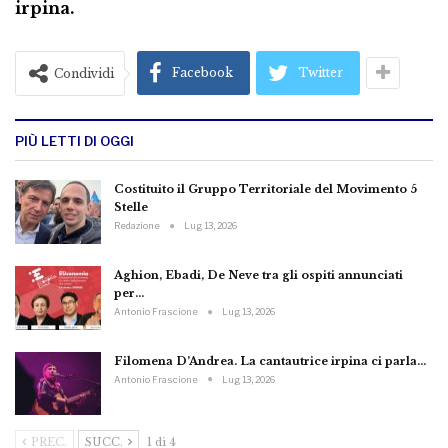
irpina.
Facebook
Twitter
Condividi
PIÙ LETTI DI OGGI
Costituito il Gruppo Territoriale del Movimento 5
Stelle
Redazione
Lug 13, 2026
Aghion, Ebadi, De Neve tra gli ospiti annunciati
per…
Antonio Frascione
Lug 13, 2026
Filomena D’Andrea. La cantautrice irpina ci parla…
Antonio Frascione
Lug 13, 2026
PREC.
SUCC.
1 di 4