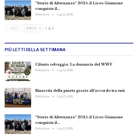
“Storie di Alternanza” 2025: il Liceo Giannone
conquista il…
Redazione
Lug 13, 2026
PREC.
SUCC.
1 di 6
PIÙ LETTI DELLA SETTIMANA
Cilento selvaggio. La denuncia del WWF
Redazione
Lug 13, 2026
Rinascita della pineta grazie all’accordo tra enti
Redazione
Lug 13, 2026
“Storie di Alternanza” 2025: il Liceo Giannone
conquista il…
Redazione
Lug 13, 2026