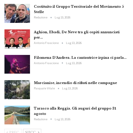
Costituito il Gruppo Territoriale del Movimento 5
Stelle
Redazione
Lug 13, 2026
Aghion, Ebadi, De Neve tra gli ospiti annunciati
per…
Antonio Frascione
Lug 13, 2026
Filomena D’Andrea. La cantautrice irpina ci parla…
Antonio Frascione
Lug 13, 2026
Marcianise, incendio di rifiuti nelle campagne
Pasquale Vitale
Lug 13, 2026
Tarasco alla Reggia. Gli auguri del gruppo 31
agosto
Redazione
Lug 13, 2026
PREC.
SUCC.