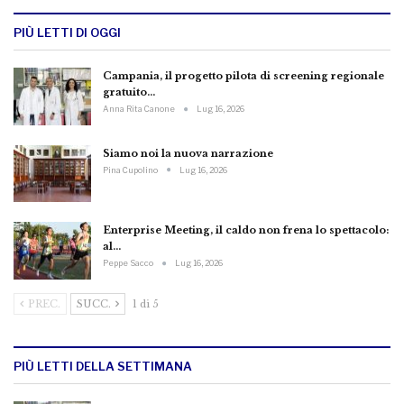
PIÙ LETTI DI OGGI
Campania, il progetto pilota di screening regionale
gratuito…
Anna Rita Canone
Lug 16, 2026
Siamo noi la nuova narrazione
Pina Cupolino
Lug 16, 2026
Enterprise Meeting, il caldo non frena lo spettacolo:
al…
Peppe Sacco
Lug 16, 2026
PREC.
SUCC.
1 di 5
PIÙ LETTI DELLA SETTIMANA