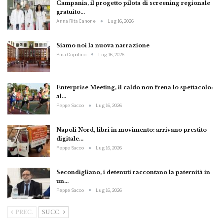
Campania, il progetto pilota di screening regionale
gratuito…
Anna Rita Canone
Lug 16, 2026
Siamo noi la nuova narrazione
Pina Cupolino
Lug 16, 2026
Enterprise Meeting, il caldo non frena lo spettacolo:
al…
Peppe Sacco
Lug 16, 2026
Napoli Nord, libri in movimento: arrivano prestito
digitale…
Peppe Sacco
Lug 16, 2026
Secondigliano, i detenuti raccontano la paternità in
un…
Peppe Sacco
Lug 16, 2026
PREC.
SUCC.