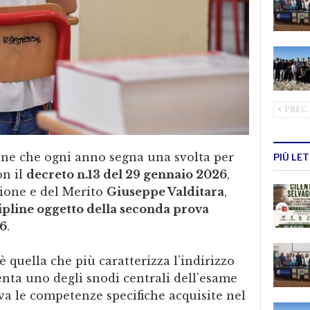
PREC.
one che ogni anno segna una svolta per
PIÙ LE
on il
decreto n.13 del 29 gennaio 2026
,
zione e del Merito
Giuseppe Valditara
,
ipline oggetto della seconda prova
26
.
 quella che più caratterizza l’indirizzo
enta uno degli snodi centrali dell’esame
va le competenze specifiche acquisite nel