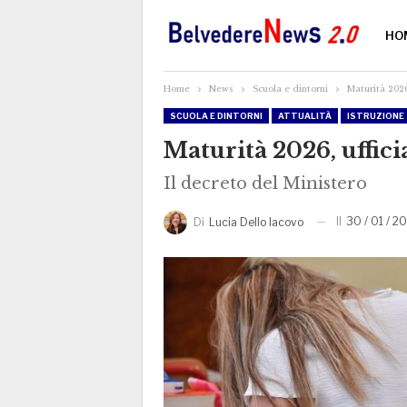
HO
Home
News
Scuola e dintorni
Maturità 2026
SCUOLA E DINTORNI
ATTUALITÀ
ISTRUZIONE
Maturità 2026, uffici
Il decreto del Ministero
Il
30 / 01 / 20
Di
Lucia Dello Iacovo