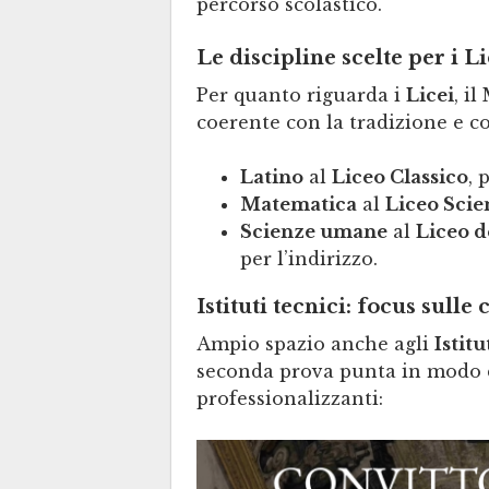
percorso scolastico.
Le discipline scelte per i Li
Per quanto riguarda i
Licei
, i
coerente con la tradizione e co
Latino
al
Liceo Classico
, 
Matematica
al
Liceo Scien
Scienze umane
al
Liceo d
per l’indirizzo.
Istituti tecnici: focus sull
Ampio spazio anche agli
Istit
seconda prova punta in modo 
professionalizzanti: