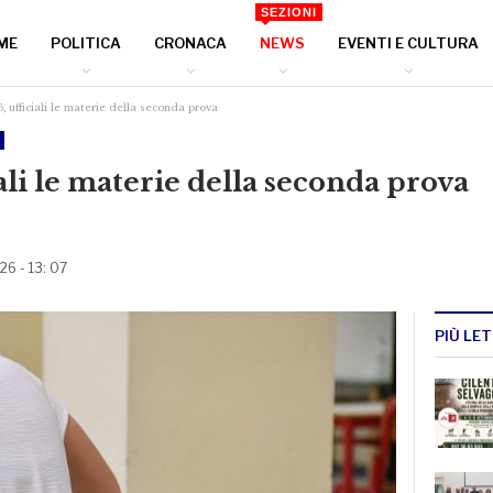
SEZIONI
ME
POLITICA
CRONACA
NEWS
EVENTI E CULTURA
, ufficiali le materie della seconda prova
ali le materie della seconda prova
26 - 13: 07
PIÙ LET