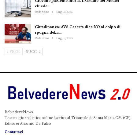
Giovane paziente morta. L’Ordine dei Medici
chiede…
Redazione
Lug 13, 2026
Cittadinanza: AVS Caserta dice NO al colpo di
spugna della…
Redazione
Lug 13, 2026
PREC.
SUCC.
BelvedereNews
Testata giornalistica online iscritta al Tribunale di Santa Maria C.V. (CE).
Editore: Antonio De Falco
Contattaci