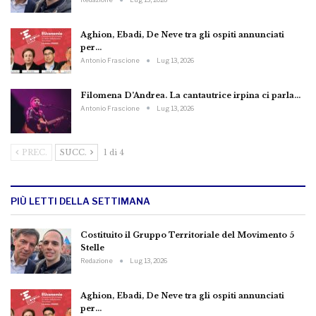
Aghion, Ebadi, De Neve tra gli ospiti annunciati
per…
Antonio Frascione
Lug 13, 2026
Filomena D’Andrea. La cantautrice irpina ci parla…
Antonio Frascione
Lug 13, 2026
PREC.
SUCC.
1 di 4
PIÙ LETTI DELLA SETTIMANA
Costituito il Gruppo Territoriale del Movimento 5
Stelle
Redazione
Lug 13, 2026
Aghion, Ebadi, De Neve tra gli ospiti annunciati
per…