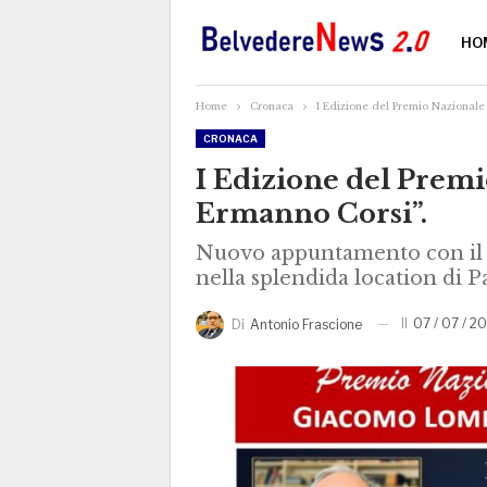
HO
Home
Cronaca
I Edizione del Premio Nazional
CRONACA
I Edizione del Prem
Ermanno Corsi”.
Nuovo appuntamento con il
nella splendida location di 
Il
07 / 07 / 20
Di
Antonio Frascione