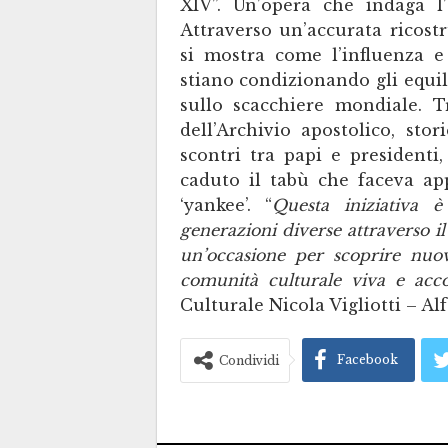
XIV”. Un’opera che indaga l
Attraverso un’accurata ricostru
si mostra come l’influenza e
stiano condizionando gli equili
sullo scacchiere mondiale. T
dell’Archivio apostolico, stor
scontri tra papi e presidenti
caduto il tabù che faceva app
‘yankee’. “
Questa iniziativa
generazioni diverse attraverso il
un’occasione per scoprire nuov
comunità culturale viva e acco
Culturale Nicola Vigliotti – A
Facebook
Condividi