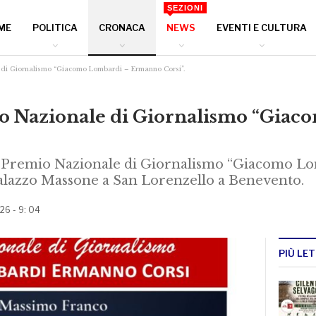
SEZIONI
ME
POLITICA
CRONACA
NEWS
EVENTI E CULTURA
e di Giornalismo “Giacomo Lombardi – Ermanno Corsi”.
io Nazionale di Giornalismo “Gia
 Premio Nazionale di Giornalismo “Giacomo L
Palazzo Massone a San Lorenzello a Benevento.
26 - 9: 04
PIÙ LET