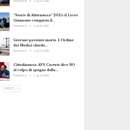
Redazione
Lug 13, 2026
“Storie di Alternanza” 2025: il Liceo
Giannone conquista il…
Redazione
Lug 13, 2026
Giovane paziente morta. L’Ordine
dei Medici chiede…
Redazione
Lug 13, 2026
Cittadinanza: AVS Caserta dice NO
al colpo di spugna della…
Redazione
Lug 13, 2026
SUCC.