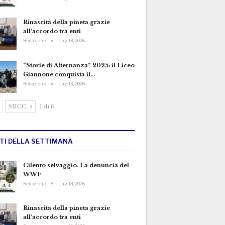
Rinascita della pineta grazie
all’accordo tra enti
Redazione
Lug 13, 2026
“Storie di Alternanza” 2025: il Liceo
Giannone conquista il…
Redazione
Lug 13, 2026
SUCC.
1 di 6
TTI DELLA SETTIMANA
Cilento selvaggio. La denuncia del
WWF
Redazione
Lug 13, 2026
Rinascita della pineta grazie
all’accordo tra enti