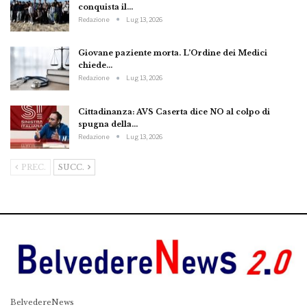
conquista il…
Redazione
Lug 13, 2026
Giovane paziente morta. L’Ordine dei Medici
chiede…
Redazione
Lug 13, 2026
Cittadinanza: AVS Caserta dice NO al colpo di
spugna della…
Redazione
Lug 13, 2026
PREC.
SUCC.
BelvedereNews