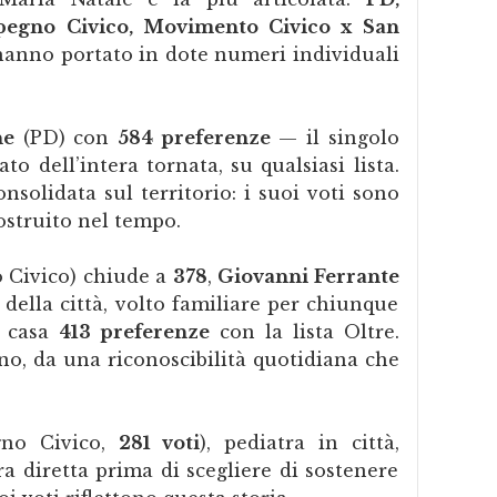
mpegno Civico, Movimento Civico x San
 hanno portato in dote numeri individuali
ne
(PD) con
584 preferenze
— il singolo
to dell’intera tornata, su qualsiasi lista.
nsolidata sul territorio: i suoi voti sono
ostruito nel tempo.
 Civico) chiude a
378
,
Giovanni Ferrante
 della città, volto familiare per chiunque
a casa
413 preferenze
con la lista Oltre.
, da una riconoscibilità quotidiana che
no Civico,
281 voti
), pediatra in città,
a diretta prima di scegliere di sostenere