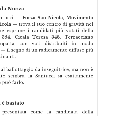
rada Nuova
antucci —
Forza San Nicola, Movimento
icola
— trova il suo centro di gravità nel
he esprime i candidati più votati della
 354
,
Cicala Teresa 348
,
Terracciano
mpatta, con voti distribuiti in modo
 — il segno di un radicamento diffuso più
cinanti.
 al ballottaggio da inseguitrice, ma non è
to sembra, la Santucci sa esattamente
 può farlo.
 è bastato
presentata come la candidata della