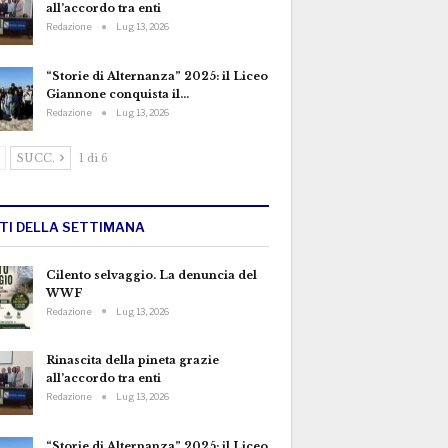
all’accordo tra enti
Redazione
Lug 13, 2026
“Storie di Alternanza” 2025: il Liceo
Giannone conquista il…
Redazione
Lug 13, 2026
SUCC.
1 di 6
TTI DELLA SETTIMANA
Cilento selvaggio. La denuncia del
WWF
Redazione
Lug 13, 2026
Rinascita della pineta grazie
all’accordo tra enti
Redazione
Lug 13, 2026
“Storie di Alternanza” 2025: il Liceo