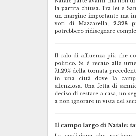
Natale parte avanti, ma non di
la partita chiusa. Tra lei e S
un margine importante ma in 
voti di Mazzarella,
2.328 p
potrebbero ridisegnare comple
Il calo di affluenza più che 
politico. Si è recato alle urn
71,29%
della tornata precedent
in una città dove la campa
silenziosa. Una fetta di sanni
deciso di restare a casa, un s
a non ignorare in vista del se
Il campo largo di Natale: t
La coalizione che sostiene