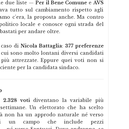
le due liste —
Per il Bene Comune
e
AVS
va tutto sul cambiamento rispetto agli
iasmo c’era, la proposta anche. Ma contro
politico locale e conosce ogni strada del
astati per andare oltre.
l caso di
Nicola Battaglia
:
377 preferenze
a cui sono molto lontani diversi candidati
n più attrezzate. Eppure quei voti non si
iciente per la candidata sindaco.
o
oi
2.328 voti
diventano la variabile più
settimane. Un elettorato che ha scelto
ità non ha un approdo naturale né verso
di un campo che include pezzi
 — né verso Santucci. Dove andranno, se