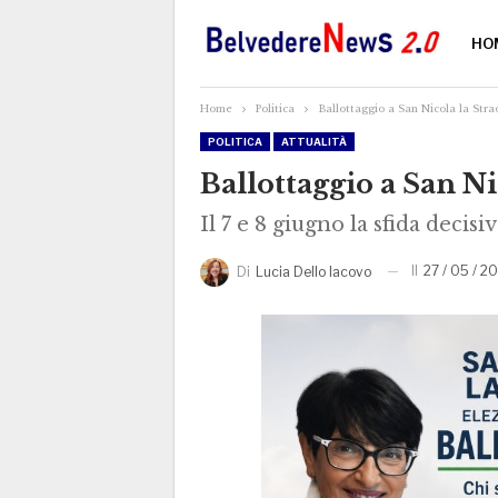
HO
Home
Politica
Ballottaggio a San Nicola la Stra
POLITICA
ATTUALITÀ
Ballottaggio a San Ni
Il 7 e 8 giugno la sfida deci
Il
27 / 05 / 20
Di
Lucia Dello Iacovo