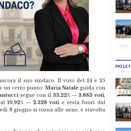
PREC.
PIÙ LE
cora il suo sindaco. Il voto del 24 e 25
 a un certo punto:
Maria Natale
guida con
Santucci
segue con il
33,22% — 3.883 voti
,
 al
19,92% — 2.328 voti
e resta fuori dal
dì 8 giugno si torna alle urne, e stavolta