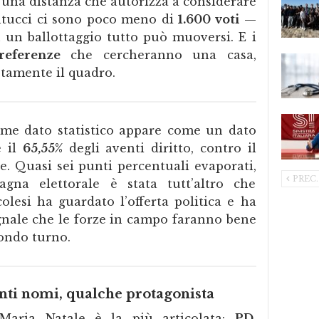
 una distanza che autorizza a considerare
antucci ci sono poco meno di
1.600 voti
—
un ballottaggio tutto può muoversi. E i
referenze
che cercheranno una casa,
tamente il quadro.
come dato statistico appare come un dato
e il
65,55%
degli aventi diritto, contro il
e. Quasi sei punti percentuali evaporati,
PREC.
gna elettorale è stata tutt’altro che
colesi ha guardato l’offerta politica e ha
egnale che le forze in campo faranno bene
condo turno.
anti nomi, qualche protagonista
 Maria Natale è la più articolata:
PD,