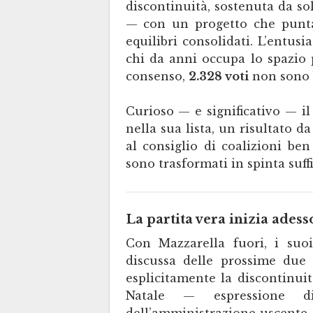
discontinuità, sostenuta da so
— con un progetto che punta
equilibri consolidati. L’entus
chi da anni occupa lo spazio 
consenso,
2.328 voti
non sono b
Curioso — e significativo — i
nella sua lista, un risultato d
al consiglio di coalizioni be
sono trasformati in spinta suff
La partita vera inizia adess
Con Mazzarella fuori, i su
discussa delle prossime due 
esplicitamente la discontinu
Natale — espressione 
dell’amministrazione uscente