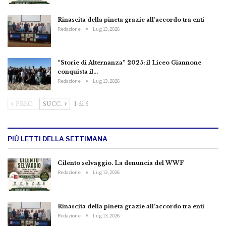
Rinascita della pineta grazie all’accordo tra enti
Redazione
Lug 13, 2026
“Storie di Alternanza” 2025: il Liceo Giannone
conquista il…
Redazione
Lug 13, 2026
PREC.
SUCC.
1 di 5
PIÙ LETTI DELLA SETTIMANA
Cilento selvaggio. La denuncia del WWF
Redazione
Lug 13, 2026
Rinascita della pineta grazie all’accordo tra enti
Redazione
Lug 13, 2026