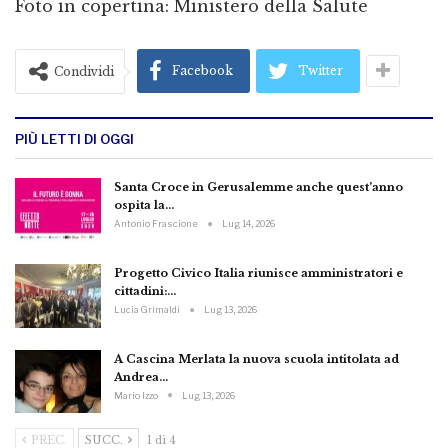
Foto in copertina: Ministero della Salute
Facebook
Twitter
Condividi
PIÙ LETTI DI OGGI
Santa Croce in Gerusalemme anche quest’anno
ospita la…
Antonio Frascione
Lug 14, 2026
Progetto Civico Italia riunisce amministratori e
cittadini:…
Lucia Grimaldi
Lug 13, 2026
A Cascina Merlata la nuova scuola intitolata ad
Andrea…
Mario Izzo
Lug 13, 2026
PREC.
SUCC.
1 di 4