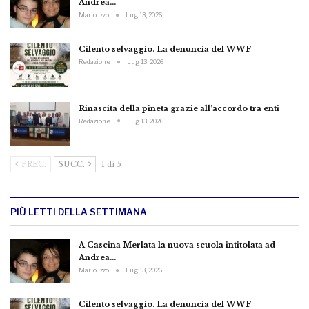
Andrea…
Mario Izzo
Lug 13, 2026
Cilento selvaggio. La denuncia del WWF
Redazione
Lug 13, 2026
Rinascita della pineta grazie all’accordo tra enti
Redazione
Lug 13, 2026
PREC.
SUCC.
1 di 5
PIÙ LETTI DELLA SETTIMANA
A Cascina Merlata la nuova scuola intitolata ad
Andrea…
Mario Izzo
Lug 13, 2026
Cilento selvaggio. La denuncia del WWF