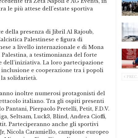
recedente tra Zeta Napoli e AG Events, in
a le più attese dell’estate sportiva
e della presenza di Jibril Al Rajoub,
lcistica Palestinese e figura di
nese a livello internazionale e di Mona
Palestina, a testimonianza del forte
 dell’iniziativa. La loro partecipazione
 inclusione e cooperazione tra i popoli
PREC.
la solidarietà.
anno inoltre numerosi protagonisti del
tacolo italiano. Tra gli ospiti presenti
 Pantani, Pierpaolo Pretelli, Petit, F.D.V.
iga, Seltsam, Luck3, Blind, Andrea Cioffi,
it. Parteciperanno anche gli sportivi
r, Nicola Caramiello, campione europeo