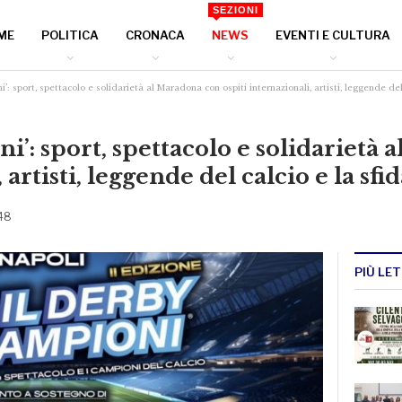
SEZIONI
ME
POLITICA
CRONACA
NEWS
EVENTI E CULTURA
i’: sport, spettacolo e solidarietà al Maradona con ospiti internazionali, artisti, leggende del
i’: sport, spettacolo e solidarietà
 artisti, leggende del calcio e la sf
 48
PIÙ LET