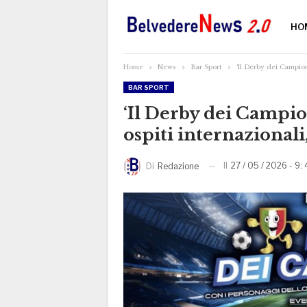
HO
Home
News
Bar Sport
‘Il Derby dei Campion
BAR SPORT
‘Il Derby dei Campion
ospiti internazionali,
Il
27 / 05 / 2026 - 9:
Di
Redazione