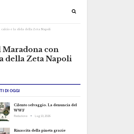
 calcio e la sfida della Zeta Napoli
 al Maradona con
ida della Zeta Napoli
TI DI OGGI
Cilento selvaggio. La denuncia del
WWF
Redazione
Lug 13, 2026
Rinascita della pineta grazie