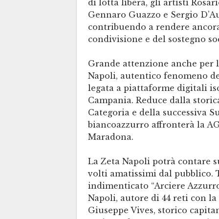
di lotta libera, gli artisti Rosar
Gennaro Guazzo e Sergio D’Auri
contribuendo a rendere ancora 
condivisione e del sostegno soc
Grande attenzione anche per la
Napoli, autentico fenomeno del
legata a piattaforme digitali is
Campania. Reduce dalla storica
Categoria e della successiva Su
biancoazzurro affronterà la AG
Maradona.
La Zeta Napoli potrà contare su
volti amatissimi dal pubblico.
indimenticato “Arciere Azzurro
Napoli, autore di 44 reti con l
Giuseppe Vives, storico capita