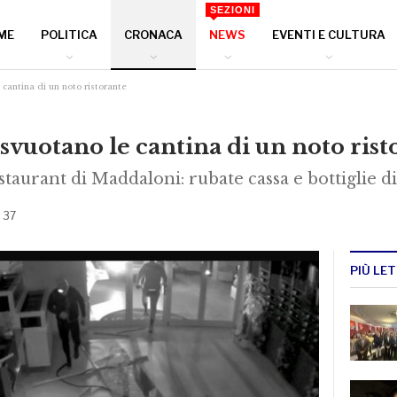
SEZIONI
ME
POLITICA
CRONACA
NEWS
EVENTI E CULTURA
cantina di un noto ristorante
vuotano le cantina di un noto rist
staurant di Maddaloni: rubate cassa e bottiglie
: 37
PIÙ LET