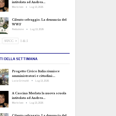
intitolata ad Andrea…
Mario Izzo
Lug 13, 2026
Cilento selvaggio. La denuncia del
WWF
Redazione
Lug 13, 2026
SUCC.
1 di 5
TTI DELLA SETTIMANA
Progetto Civico Italia riunisce
amministratori e cittadini:…
Lucia Grimaldi
Lug 13, 2026
A Cascina Merlata la nuova scuola
intitolata ad Andrea…
Mario Izzo
Lug 13, 2026
Cilento selvaggio. La denuncia del