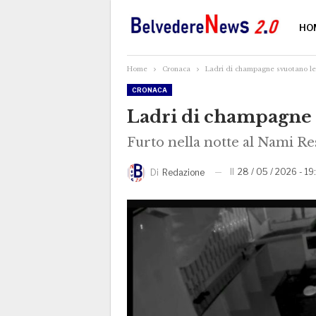
HO
Home
Cronaca
Ladri di champagne svuotano le 
CRONACA
Ladri di champagne s
Furto nella notte al Nami Re
Il
28 / 05 / 2026 - 19
Di
Redazione