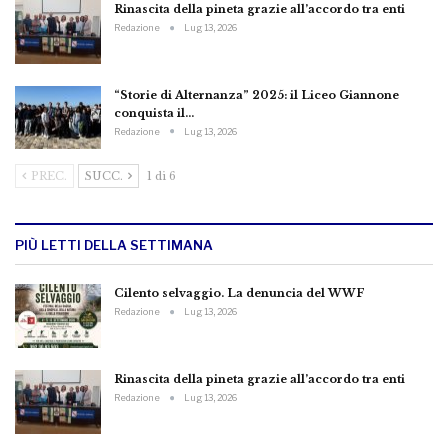
Rinascita della pineta grazie all’accordo tra enti
Redazione
Lug 13, 2026
“Storie di Alternanza” 2025: il Liceo Giannone
conquista il…
Redazione
Lug 13, 2026
PREC.
SUCC.
1 di 6
PIÙ LETTI DELLA SETTIMANA
Cilento selvaggio. La denuncia del WWF
Redazione
Lug 13, 2026
Rinascita della pineta grazie all’accordo tra enti
Redazione
Lug 13, 2026